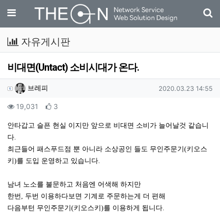
기
메뉴
자유게시판
비대면(Untact) 소비시대가 온다.
작성자 정보
작성
작성일
브레피
2020.03.23 14:55
컨텐츠 정보
조회
추천
19,031
3
본문
안타갑고 슬픈 현실 이지만 앞으로 비대면 소비가 늘어날것 같습니
다.
최근들어 패스푸드점 뿐 아니라 소상공인 들도 무인주문기(키오스
키)를 도입 운영하고 있습니다.
남녀 노소를 불문하고 처음엔 어색해 하지만
한번, 두번 이용하다보면 기계로 주문하는게 더 편해
다음부턴 무인주문기(키오스키)를 이용하게 됩니다.