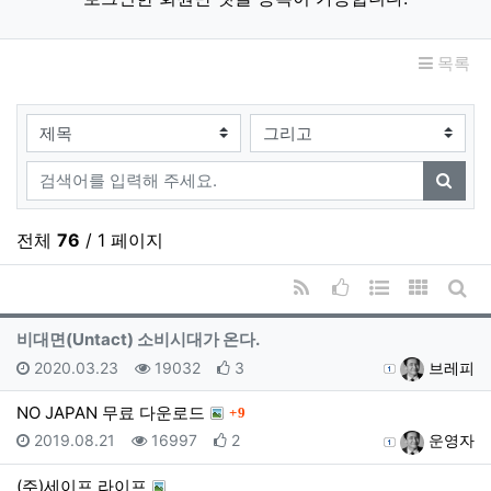
목록
검색대상
검색어
검색
전체
76
/ 1 페이지
RSS
추천순 정렬
웹진 스타일
갤러리 
게시
비대면(Untact) 소비시대가 온다.
등록일
조회
추천
등록자
2020.03.23
19032
3
브레피
댓글
NO JAPAN 무료 다운로드
9
등록일
조회
추천
등록자
2019.08.21
16997
2
운영자
(주)세이프 라이프