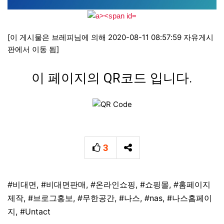
[이 게시물은 브레피님에 의해 2020-08-11 08:57:59 자유게시
판에서 이동 됨]
이 페이지의 QR코드 입니다.
3
추천
SNS 공유
태그
#비대면
,
#비대면판매
,
#온라인쇼핑
,
#쇼핑몰
,
#홈페이지
제작
,
#브로그홍보
,
#무한공간
,
#나스
,
#nas
,
#나스홈페이
지
,
#Untact