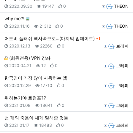
등록일
조회
추천
등록자
2020.09.30
19147
0
THEON
why me?!
등록일
조회
추천
등록자
2020.11.16
21312
0
THEON
댓글
어도비 플래쉬 역사속으로...(마지막 업데이트)
1
등록일
조회
추천
등록자
2020.12.13
22260
0
브레피
(회원전용) VPN 강좌
등록일
조회
추천
등록자
2020.04.21
12
0
브레피
한국인이 가장 많이 사용하는 앱
등록일
조회
추천
등록자
2020.12.29
17710
0
브레피
뭐하는거야 트럼프??
등록일
조회
추천
등록자
2021.01.08
18641
0
브레피
천 개의 죽음이 내게 말해준 것들
등록일
조회
추천
등록자
2021.01.17
18483
0
브레피