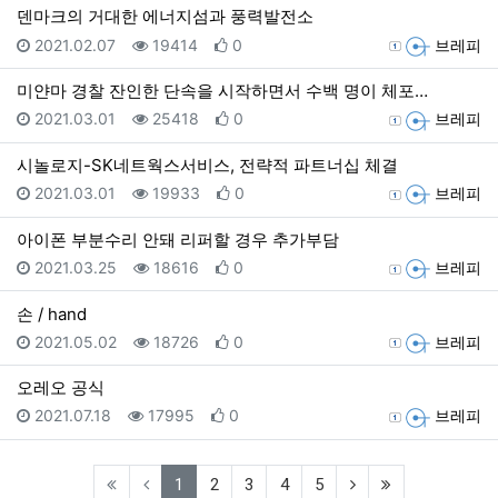
덴마크의 거대한 에너지섬과 풍력발전소
등록일
조회
추천
등록자
2021.02.07
19414
0
브레피
미얀마 경찰 잔인한 단속을 시작하면서 수백 명이 체포…
등록일
조회
추천
등록자
2021.03.01
25418
0
브레피
시놀로지-SK네트웍스서비스, 전략적 파트너십 체결
등록일
조회
추천
등록자
2021.03.01
19933
0
브레피
아이폰 부분수리 안돼 리퍼할 경우 추가부담
등록일
조회
추천
등록자
2021.03.25
18616
0
브레피
손 / hand
등록일
조회
추천
등록자
2021.05.02
18726
0
브레피
오레오 공식
등록일
조회
추천
등록자
2021.07.18
17995
0
브레피
(current)
(next)
(last)
1
2
3
4
5