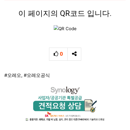
이 페이지의 QR코드 입니다.
0
추천
SNS 공유
태그
#오레오
,
#오레오공식