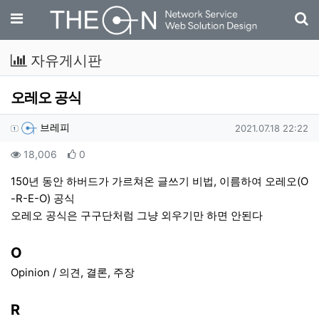
기
메뉴
자유게시판
오레오 공식
작성자 정보
작성
작성일
브레피
2021.07.18 22:22
컨텐츠 정보
조회
추천
18,006
0
본문
150년 동안 하버드가 가르쳐온 글쓰기 비법, 이름하여 오레오(O
-R-E-O) 공식
오레오 공식은 구구단처럼 그냥 외우기만 하면 안된다
O
Opinion / 의견, 결론, 주장
R