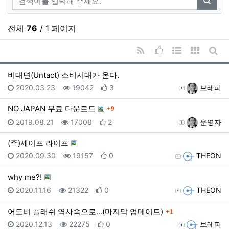
검색
전체
76
/ 1 페이지
RSS
추천순 정렬
웹진 스타일
갤러리 
게시
비대면(Untact) 소비시대가 온다.
등록일
조회
추천
등록자
2020.03.23
19042
3
브레피
댓글
NO JAPAN 무료 다운로드
9
등록일
조회
추천
등록자
2019.08.21
17008
2
운영자
(주)세이프 라이프
등록일
조회
추천
등록자
2020.09.30
19157
0
THEON
why me?!
등록일
조회
추천
등록자
2020.11.16
21322
0
THEON
댓글
어도비 플래쉬 역사속으로...(마지막 업데이트)
1
등록일
조회
추천
등록자
2020.12.13
22275
0
브레피