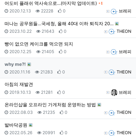
댓글
어도비 플래쉬 역사속으로...(마지막 업데이트)
1
등록일
조회
추천
등록자
2020.12.13
22228
0
브레피
떠나는 공무원들…국세청, 올해 40대 이하 퇴직자 20…
등록일
조회
추천
등록자
2023.10.22
21643
0
THEON
빵이 없으면 케이크를 먹으면 되지
등록일
조회
추천
등록자
2020.12.25
21405
0
브레피
why me?!
등록일
조회
추천
등록자
2020.11.16
21283
0
THEON
아침의 재발견
등록일
조회
추천
등록자
2019.10.13
21281
0
브레피
온라인샵을 오프라인 가게처럼 운영하는 방법
등록일
조회
추천
등록자
2022.08.03
21235
0
THEON
발바닥공원
등록일
조회
추천
등록자
2022.05.26
20991
0
THEON