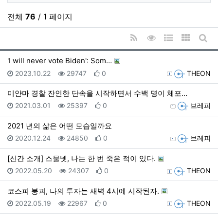
검색
전체
76
/ 1 페이지
RSS
조회순 정렬
웹진 스타일
갤러리 
게시
'I will never vote Biden': Som…
등록일
조회
추천
등록자
2023.10.22
29747
0
THEON
미얀마 경찰 잔인한 단속을 시작하면서 수백 명이 체포…
등록일
조회
추천
등록자
2021.03.01
25397
0
브레피
2021 년의 삶은 어떤 모습일까요
등록일
조회
추천
등록자
2020.12.24
24850
0
브레피
[신간 소개] 스물넷, 나는 한 번 죽은 적이 있다.
등록일
조회
추천
등록자
2022.05.20
24307
0
THEON
코스피 붕괴, 나의 투자는 새벽 4시에 시작된자.
등록일
조회
추천
등록자
2022.05.19
22967
0
THEON