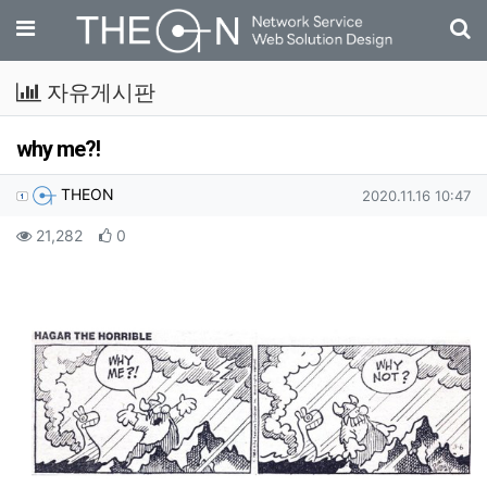
기
메뉴
자유게시판
why me?!
작성자 정보
작성
작성일
THEON
2020.11.16 10:47
컨텐츠 정보
조회
추천
21,282
0
본문