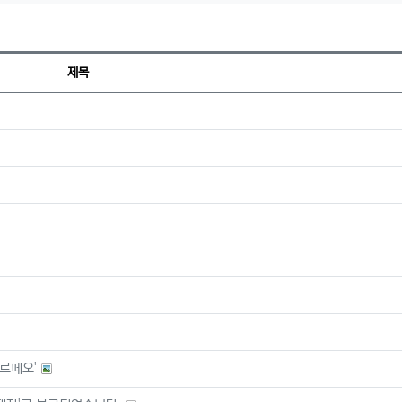
제목
르페오'