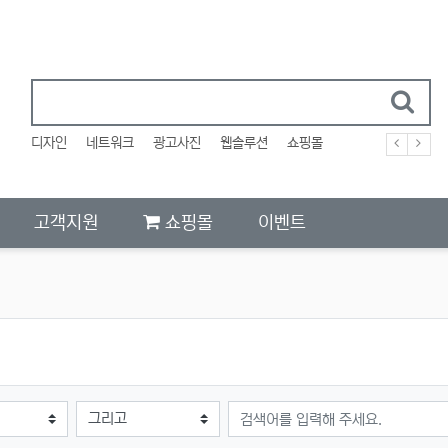
디자인
네트워크
광고사진
웹솔루션
쇼핑몰
고객지원
쇼핑몰
이벤트
검색어