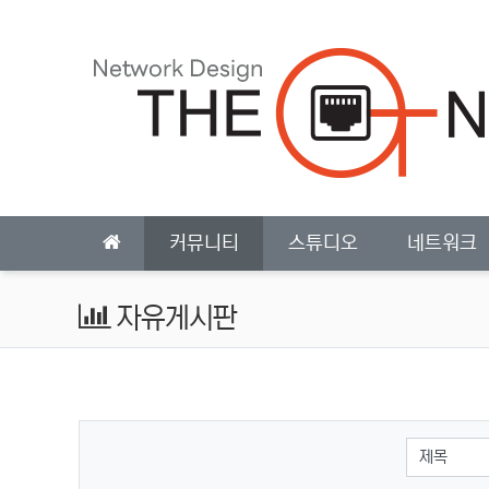
상단 네비
메인 메뉴
커뮤니티
스튜디오
네트워크
자유게시판
검색대상