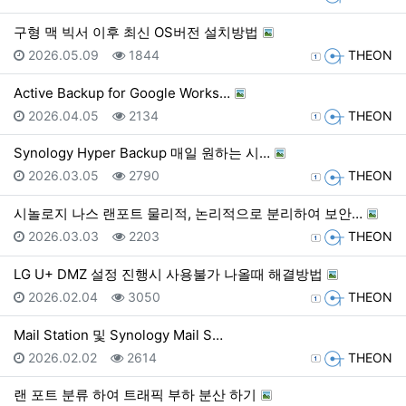
구형 맥 빅서 이후 최신 OS버전 설치방법
등록일
조회
등록자
2026.05.09
1844
THEON
Active Backup for Google Works…
등록일
조회
등록자
2026.04.05
2134
THEON
Synology Hyper Backup 매일 원하는 시…
등록일
조회
등록자
2026.03.05
2790
THEON
시놀로지 나스 랜포트 물리적, 논리적으로 분리하여 보안…
등록일
조회
등록자
2026.03.03
2203
THEON
LG U+ DMZ 설정 진행시 사용불가 나올때 해결방법
등록일
조회
등록자
2026.02.04
3050
THEON
Mail Station 및 Synology Mail S…
등록일
조회
등록자
2026.02.02
2614
THEON
랜 포트 분류 하여 트래픽 부하 분산 하기