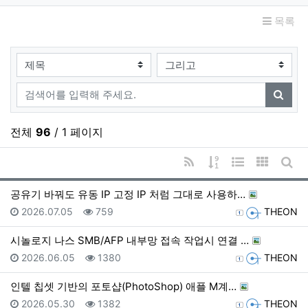
목록
검색대상
검색어
검색
전체
96
/ 1 페이지
RSS
게시물 정렬
웹진 스타일
갤러리 
게시
공유기 바꿔도 유동 IP 고정 IP 처럼 그대로 사용하…
등록일
조회
등록자
2026.07.05
759
THEON
시놀로지 나스 SMB/AFP 내부망 접속 작업시 연결 …
등록일
조회
등록자
2026.06.05
1380
THEON
인텔 칩셋 기반의 포토샵(PhotoShop) 애플 M계…
등록일
조회
등록자
2026.05.30
1382
THEON