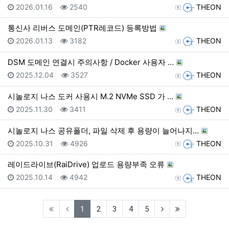
등록일
조회
등록자
2026.01.16
2540
THEON
통신사 리버스 도메인(PTR레코드) 등록방법
등록일
조회
등록자
2026.01.13
3182
THEON
DSM 도메인 연결시 주의사항 / Docker 사용자 …
등록일
조회
등록자
2025.12.04
3527
THEON
시놀로지 나스 도커 사용시 M.2 NVMe SSD 가 …
등록일
조회
등록자
2025.11.30
3411
THEON
시놀로지 나스 공유폴더, 파일 삭제 후 용량이 늘어나지…
등록일
조회
등록자
2025.10.31
4926
THEON
레이드라이브(RaiDrive) 업로드 용량부족 오류
등록일
조회
등록자
2025.10.14
4942
THEON
(current)
(next)
(last)
1
2
3
4
5