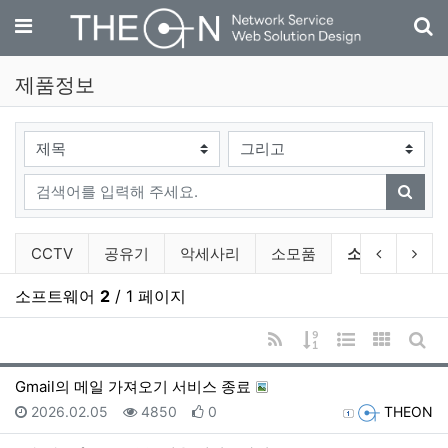
기
메뉴
제품정보
검색대상
검색어
검색
제품정보 분류 목록
현재 분류
이전 분류
다음
CCTV
공유기
악세사리
소모품
소프트웨어
소프트웨어
2
/ 1 페이지
RSS
게시물 정렬
웹진 스타일
갤러리 
게시
Gmail의 메일 가져오기 서비스 종료
등록일
조회
추천
등록자
2026.02.05
4850
0
THEON