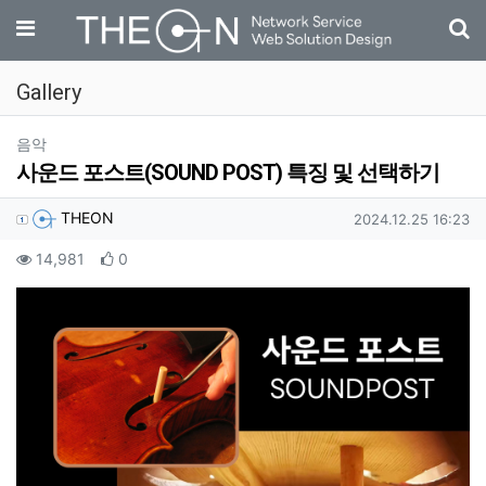
기
메뉴
Gallery
분류
음악
사운드 포스트(SOUND POST) 특징 및 선택하기
작성자 정보
작성
작성일
THEON
2024.12.25 16:23
컨텐츠 정보
조회
추천
14,981
0
본문