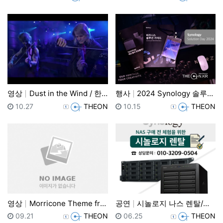
영상
Dust in the Wind / 한글자막
행사
2024 Synology 솔루션 DAY
등록일
등록자
등록일
등록자
10.27
THEON
10.15
THEON
영상
Morricone Theme from Cinema Pa…
공연
시놀로지 나스 렌탈/대여/임대
등록일
등록자
등록일
등록자
09.21
THEON
06.25
THEON