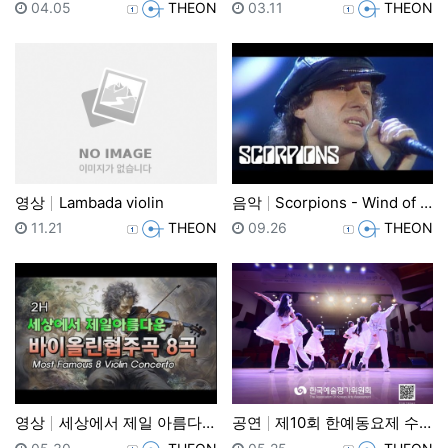
등록일
등록자
등록일
등록자
04.05
THEON
03.11
THEON
영상
Lambada violin
음악
Scorpions - Wind of Change (Li…
등록일
등록자
등록일
등록자
11.21
THEON
09.26
THEON
영상
세상에서 제일 아름다운 바이올린협주곡 8곡
공연
제10회 한예동요제 수상자연주회&시상식
등록일
등록자
등록일
등록자