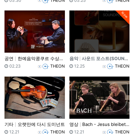
05.30
THEON
05.25
THEON
Now
공연
한예음악콩쿠르 수상자연주회 2024 하반기
음악
사운드 포스트(SOUND POST) 특징 및 선택하기
등록일
등록자
등록일
등록자
02.23
THEON
12.25
THEON
기타
오랫만에 다시 도미넌트
영상
Bach - Jesus bleibet meine Fre…
등록일
등록자
등록일
등록자
12.21
THEON
12.21
THEON