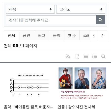
검색대상
검색어
검색
Gallery 분류 목록
이전 분류
다음
전체
공연
광고
음악
행사
스포츠
음식
전체
99
/ 1 페이지
RSS
게시물 정렬
리스트 스타일
웹진 스타
게시
음악
바이올린 잘못 배운자세 바로잡기
인물
장수사진 전시회