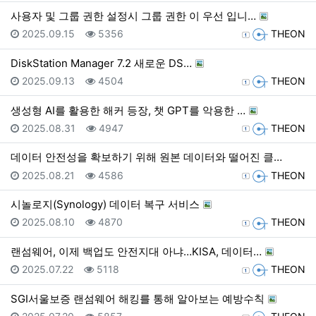
사용자 및 그룹 권한 설정시 그룹 권한 이 우선 입니…
등록일
조회
등록자
2025.09.15
5356
THEON
DiskStation Manager 7.2 새로운 DS…
등록일
조회
등록자
2025.09.13
4504
THEON
생성형 AI를 활용한 해커 등장, 챗 GPT를 악용한 …
등록일
조회
등록자
2025.08.31
4947
THEON
데이터 안전성을 확보하기 위해 원본 데이터와 떨어진 클…
등록일
조회
등록자
2025.08.21
4586
THEON
시놀로지(Synology) 데이터 복구 서비스
등록일
조회
등록자
2025.08.10
4870
THEON
랜섬웨어, 이제 백업도 안전지대 아냐…KISA, 데이터…
등록일
조회
등록자
2025.07.22
5118
THEON
SGI서울보증 랜섬웨어 해킹를 통해 알아보는 예방수칙
등록일
조회
등록자