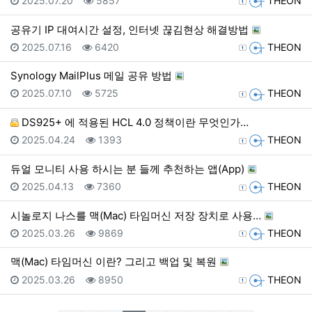
2025.07.20
5857
THEON
공유기 IP 대여시간 설정, 인터넷 끊김현상 해결방법
등록일
조회
등록자
2025.07.16
6420
THEON
Synology MailPlus 메일 공유 방법
등록일
조회
등록자
2025.07.10
5725
THEON
DS925+ 에 적용된 HCL 4.0 정책이란 무엇인가…
등록일
조회
등록자
2025.04.24
1393
THEON
듀얼 모니티 사용 하시는 분 들께 추천하는 앱(App)
등록일
조회
등록자
2025.04.13
7360
THEON
시놀로지 나스를 맥(Mac) 타임머신 저장 장치로 사용…
등록일
조회
등록자
2025.03.26
9869
THEON
맥(Mac) 타임머신 이란? 그리고 백업 및 복원
등록일
조회
등록자
2025.03.26
8950
THEON