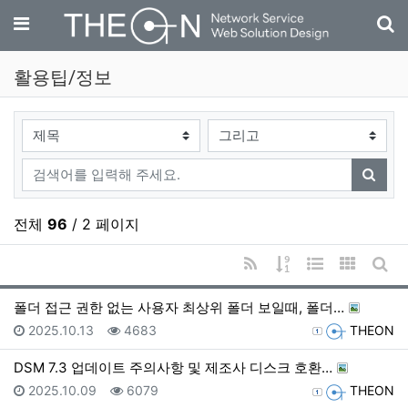
기
메뉴
활용팁/정보
검색대상
검색어
검색
전체
96
/ 2 페이지
RSS
게시물 정렬
웹진 스타일
갤러리 
게시
폴더 접근 권한 없는 사용자 최상위 폴더 보일때, 폴더…
등록일
조회
등록자
2025.10.13
4683
THEON
DSM 7.3 업데이트 주의사항 및 제조사 디스크 호환…
등록일
조회
등록자
2025.10.09
6079
THEON