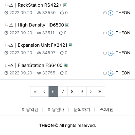
나스
RackStation RS422+
등록일
조회
추천
등록자
2022.09.20
33550
0
THEON
나스
High Density HD6500
등록일
조회
추천
등록자
2022.09.20
33511
0
THEON
나스
Expansion Unit FX2421
등록일
조회
추천
등록자
2022.09.20
34597
0
THEON
나스
FlashStation FS6400
등록일
조회
추천
등록자
2022.09.20
33755
0
THEON
(first)
(previous)
(current)
(last)
6
7
8
9
이용약관
이용안내
문의하기
PC버전
THEON
All rights reserved.