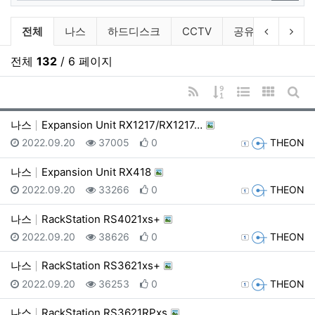
검색
제품정보 분류 목록
이전 분류
다음
전체
나스
하드디스크
CCTV
공유기
악세
전체
132
/ 6 페이지
RSS
게시물 정렬
웹진 스타일
갤러리 
게시
나스
Expansion Unit RX1217​/​RX1217…
등록일
조회
추천
등록자
2022.09.20
37005
0
THEON
나스
Expansion Unit RX418
등록일
조회
추천
등록자
2022.09.20
33266
0
THEON
나스
RackStation RS4021xs+
등록일
조회
추천
등록자
2022.09.20
38626
0
THEON
나스
RackStation RS3621xs+
등록일
조회
추천
등록자
2022.09.20
36253
0
THEON
나스
RackStation RS3621RPxs