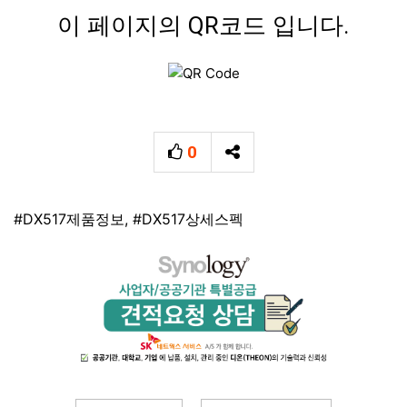
이 페이지의 QR코드 입니다.
0
추천
SNS 공유
태그
#DX517제품정보
,
#DX517상세스펙