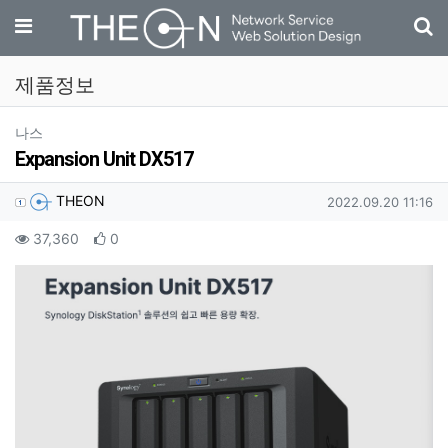
기
메뉴
제품정보
분류
나스
Expansion Unit DX517
작성자 정보
작성
작성일
THEON
2022.09.20 11:16
컨텐츠 정보
조회
추천
37,360
0
본문