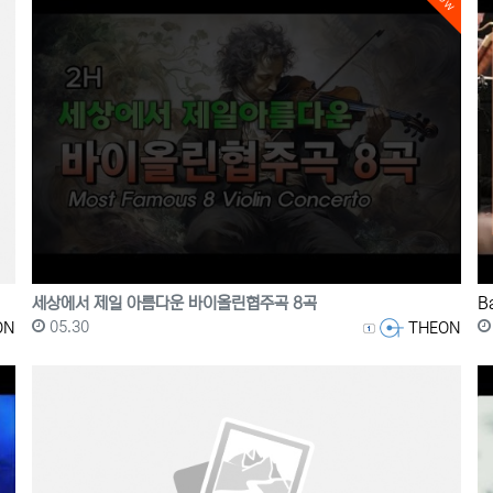
세상에서 제일 아름다운 바이올린협주곡 8곡
등록일
등록자
05.30
ON
THEON