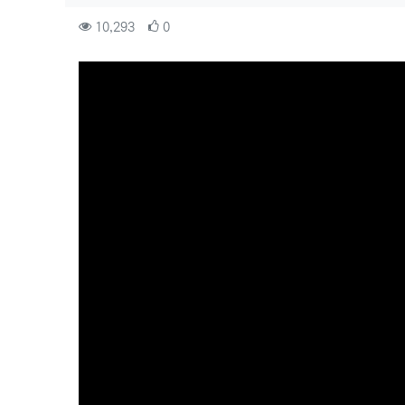
컨텐츠 정보
조회
추천
10,293
0
본문