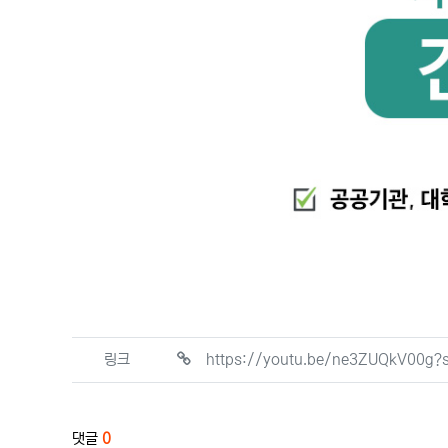
관련자료
https://youtu.be/ne3ZUQkV00g
링크
댓글
0