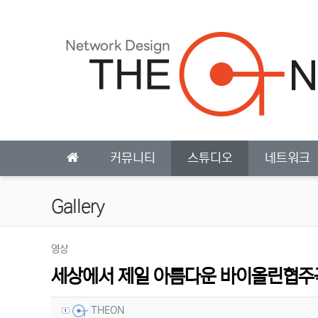
상단 네비
메인 메뉴
커뮤니티
스튜디오
네트워크
Gallery
분류
영상
세상에서 제일 아름다운 바이올린협주
작성자 정보
작성
THEON