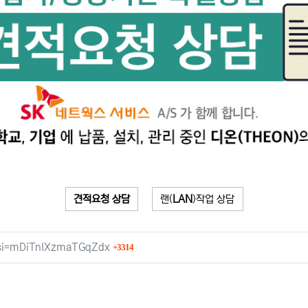
견적요청 상담
랜(
LAN
)작업 상담
회 연결
?si=mDiTnIXzmaTGqZdx
3314