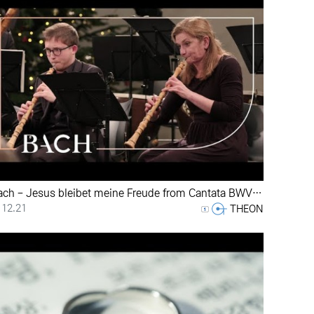
Bach - Jesus bleibet meine Freude from Cantata BWV 147 | Net…
등록일
등록자
12.21
THEON