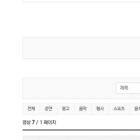
검색대상
Gallery 분류 목록
전체
공연
광고
음악
행사
스포츠
음
영상
7
/ 1 페이지