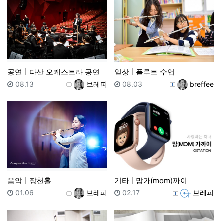
공연
다산 오케스트라 공연
일상
플루트 수업
등록일
등록자
등록일
등록자
08.13
브레피
08.03
breffee
음악
장천홀
기타
맘가(mom)까이
등록일
등록자
등록일
등록자
01.06
브레피
02.17
브레피