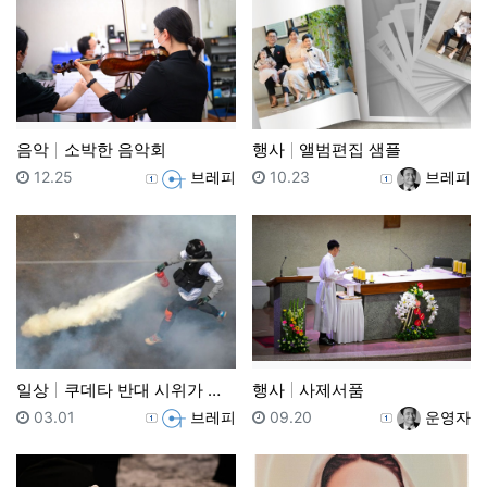
음악
소박한 음악회
행사
앨범편집 샘플
등록일
등록자
등록일
등록자
12.25
브레피
10.23
브레피
일상
쿠데타 반대 시위가 가장 치열한 날 미얀마에서 최소 1…
행사
사제서품
등록일
등록자
등록일
등록자
03.01
브레피
09.20
운영자