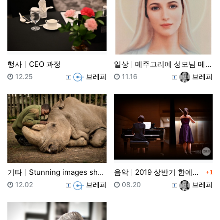
행사
CEO 과정
일상
메주고리예 성모님 메시지
등록일
등록자
등록일
등록자
12.25
브레피
11.16
브레피
댓글
기타
Stunning images shortlisted fo…
음악
2019 상반기 한예음 음악콩쿠르 수상자연주회
1
등록일
등록자
등록일
등록자
12.02
브레피
08.20
브레피