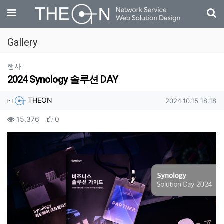
기
메뉴
Gallery
분류
행사
2024 Synology 솔루션 DAY
작성자 정보
작성
작성일
THEON
2024.10.15 18:18
컨텐츠 정보
조회
추천
15,376
0
본문