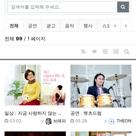
검색어
검색
Gallery 분류 목록
이전 분류
다음
전체
공연
광고
음악
행사
스포츠
음식
전체
99
/ 1 페이지
RSS
조회순 정렬
리스트 스타일
웹진 스타
게시
일상
지금 사랑하지 않는 자 모두 유죄
공연
렛츠드럼
등록일
등록자
등록일
등록자
03.02
브레피
05.29
THEON