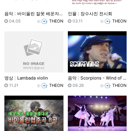
음악
바이올린 잘못 배운자세 바로잡기
인물
장수사진 전시회
등록일
등록자
등록일
등록자
04.05
THEON
03.11
THEON
영상
Lambada violin
음악
Scorpions - Wind of Change (Li…
등록일
등록자
등록일
등록자
11.21
THEON
09.26
THEON