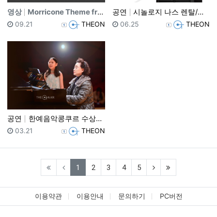
영상
Morricone Theme from Cinema Pa…
공연
시놀로지 나스 렌탈/대여/임대
등록일
등록자
등록일
등록자
09.21
THEON
06.25
THEON
공연
한예음악콩쿠르 수상자연주회 2024 상반기
등록일
등록자
03.21
THEON
(current)
(next)
(last)
1
2
3
4
5
이용약관
이용안내
문의하기
PC버전