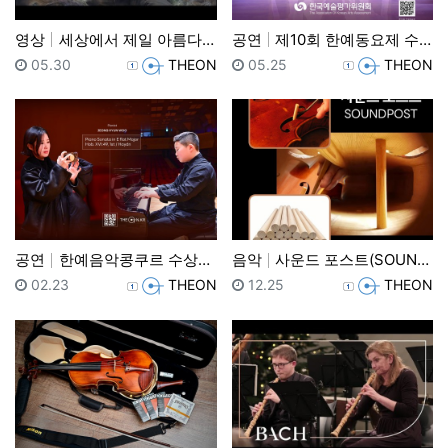
영상
세상에서 제일 아름다운 바이올린협주곡 8곡
공연
제10회 한예동요제 수상자연주회&시상식
등록일
등록자
등록일
등록자
05.30
THEON
05.25
THEON
공연
한예음악콩쿠르 수상자연주회 2024 하반기
음악
사운드 포스트(SOUND POST) 특징 및 선택하기
등록일
등록자
등록일
등록자
02.23
THEON
12.25
THEON