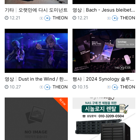
기타
오랫만에 다시 도미넌트
영상
Bach - Jesus bleibet meine Fre…
등록일
등록자
등록일
등록자
12.21
THEON
12.21
THEON
영상
Dust in the Wind / 한글자막
행사
2024 Synology 솔루션 DAY
등록일
등록자
등록일
등록자
10.27
THEON
10.15
THEON
Now