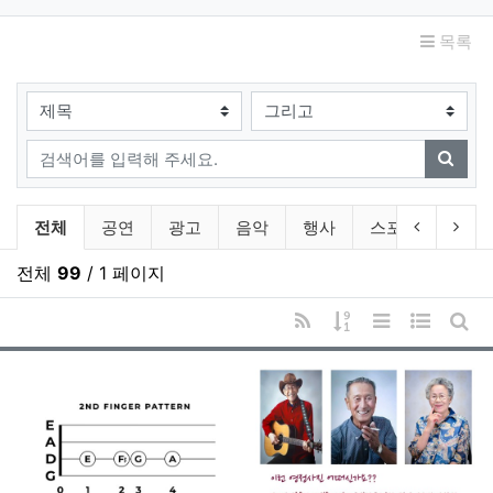
목록
검색대상
검색어
검색
Gallery 분류 목록
이전 분류
다음
전체
공연
광고
음악
행사
스포츠
음식
전체
99
/ 1 페이지
RSS
게시물 정렬
리스트 스타일
웹진 스타
게시